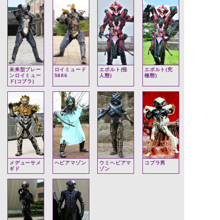
未来型プレー
ロイミュード
エボルト(怪
エボルト(究
ンロイミュー
5886
人態)
極態)
ド(コブラ)
メデューサメ
ヘビアマゾン
ウミヘビアマ
コブラ男
ギド
ゾン