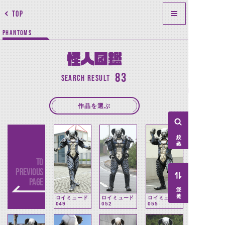
TOP
PHANTOMS
怪人図鑑
83
SEARCH RESULT
作品を選ぶ
絞り込み
TO
PREVIOUS
PAGE
並べ替え
ロイミュード
ロイミュード
ロイミュード
049
052
055