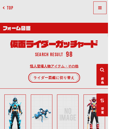
TOP
フォーム図鑑
仮面ライダーガッチャード
98
SEARCH RESULT
怪人
登場人物
アイテム・その他
絞り込み
ライダー図鑑に切り替え
並べ替え