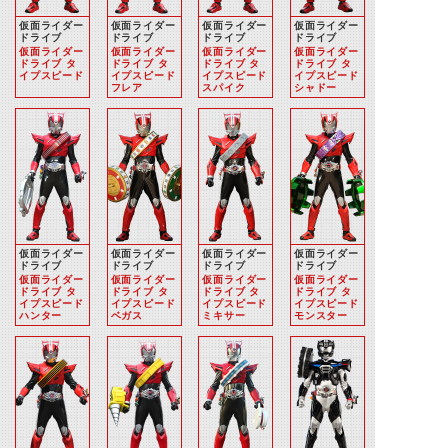
仮面ライダー
仮面ライダー
仮面ライダー
仮面ライダー
ドライブ
ドライブ
ドライブ
ドライブ
仮面ライダー
仮面ライダー
仮面ライダー
仮面ライダー
ドライブ タ
ドライブ タ
ドライブ タ
ドライブ タ
イプスピード
イプスピード
イプスピード
イプスピード
フレア
スパイク
シャドー
仮面ライダー
仮面ライダー
仮面ライダー
仮面ライダー
ドライブ
ドライブ
ドライブ
ドライブ
仮面ライダー
仮面ライダー
仮面ライダー
仮面ライダー
ドライブ タ
ドライブ タ
ドライブ タ
ドライブ タ
イプスピード
イプスピード
イプスピード
イプスピード
ハンター
ベガス
ミキサー
モンスター