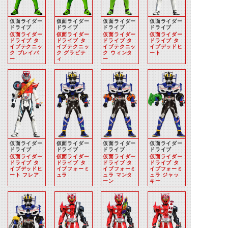
仮面ライダー
仮面ライダー
仮面ライダー
仮面ライダー
ドライブ
ドライブ
ドライブ
ドライブ
仮面ライダー
仮面ライダー
仮面ライダー
仮面ライダー
ドライブ タ
ドライブ タ
ドライブ タ
ドライブ タ
イプテクニッ
イプテクニッ
イプテクニッ
イプデッドヒ
ク ブレイバ
ク グラビテ
ク ウィンタ
ート
ー
ィ
ー
仮面ライダー
仮面ライダー
仮面ライダー
仮面ライダー
ドライブ
ドライブ
ドライブ
ドライブ
仮面ライダー
仮面ライダー
仮面ライダー
仮面ライダー
ドライブ タ
ドライブ タ
ドライブ タ
ドライブ タ
イプデッドヒ
イプフォーミ
イプフォーミ
イプフォーミ
ート フレア
ュラ
ュラ マンタ
ュラ ジャッ
ーン
キー