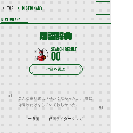
TOP
DICTIONARY
DICTIONARY
用語辞典
00
作品を選ぶ
“
こんな寄り道はさせたくなかった…。 君に
は冒険だけをしていて欲しかった。
”
一条薫 — 仮面ライダークウガ