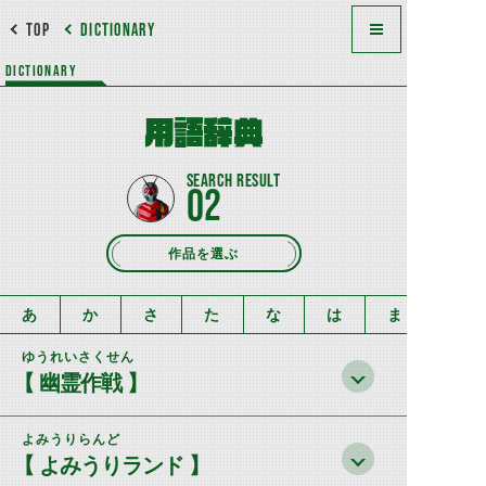
TOP
DICTIONARY
DICTIONARY
用語辞典
02
作品を選ぶ
あ
か
さ
た
な
は
ま
ゆうれいさくせん
【 幽霊作戦 】
よみうりらんど
【 よみうりランド 】