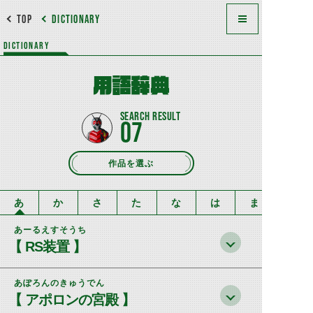
TOP
DICTIONARY
DICTIONARY
用語辞典
07
作品を選ぶ
あ
か
さ
た
な
は
ま
あーるえすそうち
【 RS装置 】
あぽろんのきゅうでん
【 アポロンの宮殿 】