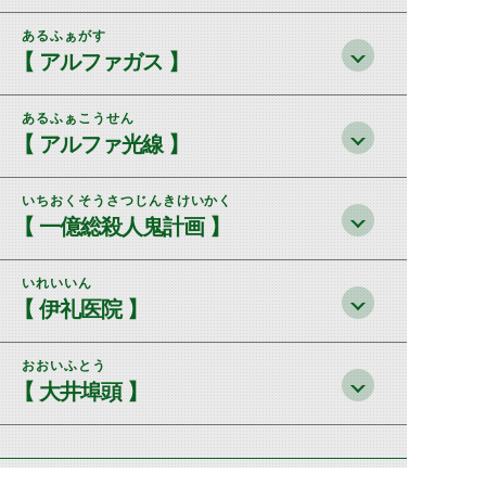
あるふぁがす
【 アルファガス 】
あるふぁこうせん
【 アルファ光線 】
いちおくそうさつじんきけいかく
【 一億総殺人鬼計画 】
いれいいん
【 伊礼医院 】
おおいふとう
【 大井埠頭 】
©石森プロ・テレビ朝日・ADK EM・東映 ©東映・東映ビデオ・石森プロ ©石森プロ・東映